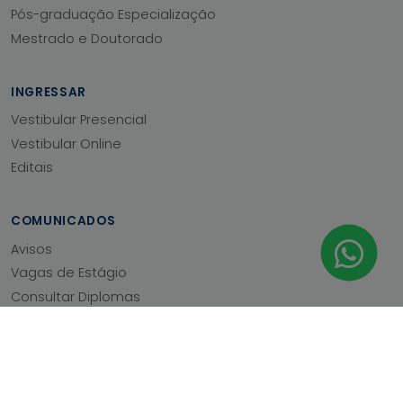
Pós-graduação Especialização
Mestrado e Doutorado
INGRESSAR
Vestibular Presencial
Vestibular Online
Editais
COMUNICADOS
Avisos
Vagas de Estágio
Consultar Diplomas
Validar Histórico
Regulamento Financeiro
Regimento