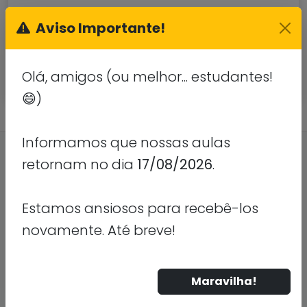
Aviso Importante!
ENVIAR SOLICITAÇÃO
Ao enviar, você concorda com nossa política de
Olá, amigos (ou melhor... estudantes!
privacidade.
😄)
Informamos que nossas aulas
retornam no dia
17/08/2026
.
Estamos ansiosos para recebê-los
SIGA A GENTE
novamente. Até breve!
CENTRAL DE ATENDIMENTO
Maravilha!
De segunda a sexta-feira, das 10h às 21h