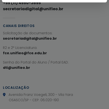
+55 (11) 4550-3655
secretariadigital@unifieo.br
CANAIS DIREITOS
Solicitação de documentos:
secretariadigital@unifieo.br
R2 e 2ª Licenciatura:
fce.unifieo@fce.edu.br
Senha do Portal do Aluno / Portal EAD:
dti@unifieo.br
LOCALIZAÇÃO
Avenida Franz Voegeli, 300 - Vila Yara
OSASCO/SP - CEP: 06.020-190