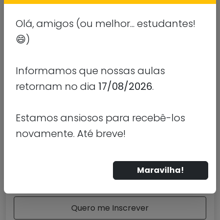
Olá, amigos (ou melhor... estudantes!
MODALIDADE
😄)
Presencial
TURNO
Informamos que nossas aulas
Matutino e Noturno
retornam no dia
17/08/2026
.
AVALIAÇÃO MEC
Estamos ansiosos para recebê-los
novamente. Até breve!
3
Maravilha!
(Escala de 1 a 5)
Quero me Inscrever