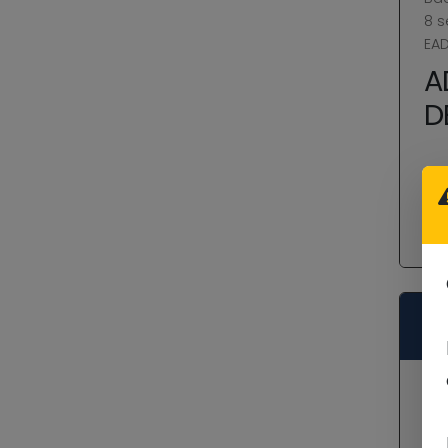
8 s
EA
A
D
Sa
Ba
10 