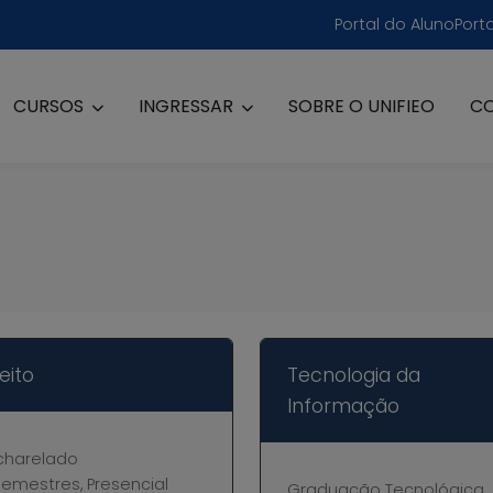
Portal do Aluno
Port
CURSOS
INGRESSAR
SOBRE O UNIFIEO
C
eito
Tecnologia da
Informação
charelado
semestres, Presencial
Graduação Tecnológica