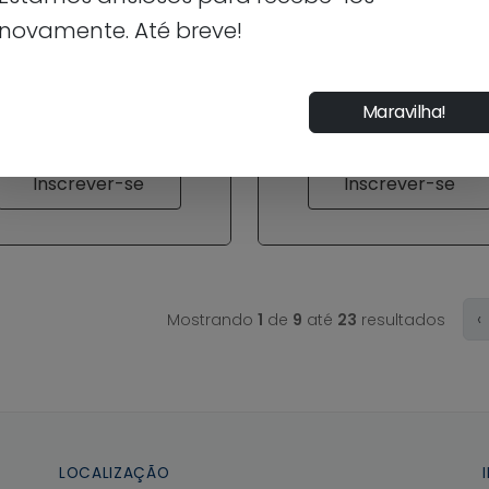
ARMÁCIA
FISIOTERAPIA
novamente. Até breve!
Maravilha!
Inscrever-se
Inscrever-se
‹
Mostrando
1
de
9
até
23
resultados
LOCALIZAÇÃO