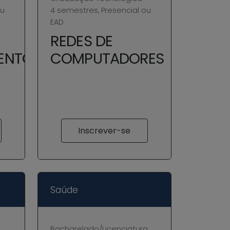
ou
4 semestres, Presencial ou
EAD
REDES DE
ENTO
COMPUTADORES
-
Inscrever-se
Saúde
Bacharelado/Licenciatura