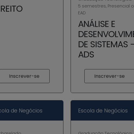
IREITO
5 semestres, Presencial 
EAD
ANÁLISE E
DESENVOLVIM
DE SISTEMAS 
ADS
Inscrever-se
Inscrever-se
cola de Negócios
Escola de Negócios
charelado
Graduação Tecnológica