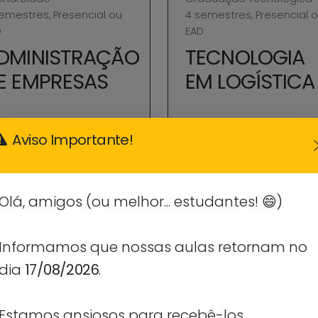
emestres, Presencial ou
4 semestres, Presencial 
D
EAD
DMINISTRAÇÃO
TECNOLOGIA
E EMPRESAS
EM LOGÍSTICA
Aviso Importante!
Inscrever-se
Inscrever-se
Olá, amigos (ou melhor... estudantes! 😄)
úde
Saúde
Informamos que nossas aulas retornam no
dia
17/08/2026
.
charelado
Bacharelado
semestres, Presencial
10 semestres, Presencial
Estamos ansiosos para recebê-los